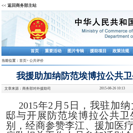
<< 返回商务部主站
首页
重要活动
图片专辑
援助项目
政策法规
当前位置：
首页
>
公共评价
我援助加纳防范埃博拉公共卫
2015-08-26 10:13
文章来源：
商务部对外援助司
2015
年
2
月5日
，我驻加纳
邸与开展防范埃博拉公共卫
别，经商参赞李江、援加医