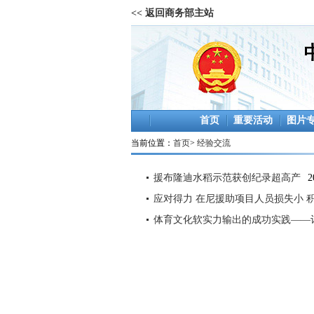
<< 返回商务部主站
首页
重要活动
图片
当前位置：
首页
>
经验交流
援布隆迪水稻示范获创纪录超高产
2
应对得力 在尼援助项目人员损失小 
体育文化软实力输出的成功实践——