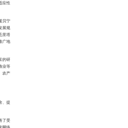
适应性
援贝宁
发展规
毛里塔
推广地
富的研
渔业等
、农产
舍、提
。
善了受
学网络