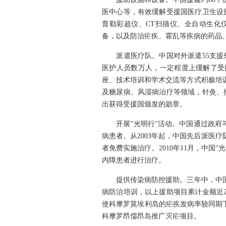
医中心等，有效缓解受援国医疗卫生设
普勒彩超仪、CT扫描仪、全自动生化
备，以及防治疟疾、霍乱等疾病的药品
派遣医疗队。中国对外派遣55支援外医
医护人员数万人，一定程度上缓解了受
座、技术培训和学术交流等方式积极培
及糖尿病、风湿病治疗等领域，针灸、
出获得受援国颁发的勋章。
开展“光明行”活动。中国通过政府与
病患者。从2003年起，中国先后派医
者免费实施治疗。2010年11月，中
内障患者进行治疗。
提供传染病防控援助。三年中，中国向
病防治培训，以上援助项目累计金额近2
使科摩罗莫埃利岛的疟疾发病率较同期下降
科摩罗昂儒昂岛推广灭疟项目。