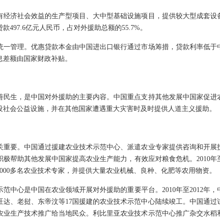
经济社会效益的生产型项目、大中型基础设施项目，提供较大型成套设
497.6亿元人民币，占对外援助总额的55.7%。
一管理。优惠贷款本金由中国进出口银行通过市场筹措，贷款利率低于
息差额由国家财政补贴。
民生，是中国对外援助的主要内容。中国重点支持其他发展中国家促进
设社会公益设施，并在其他国家遭遇重大灾害时及时提供人道主义援助。
重要。中国通过援建农业技术示范中心、派遣农业专家提供咨询和开展
极帮助其他发展中国家提高农业生产能力，有效应对粮食危机。2010年至2
1000多名农业技术专家，并提供大量农业机械、良种、化肥等农用物资。
心是中国在农业领域开展对外援助的重要平台。2010年至2012年，
旺达、老挝、东帝汶等17国援建的农业技术示范中心陆续竣工。中国通过
农业生产技术推广给当地民众。利比里亚农业技术示范中心推广杂交水稻