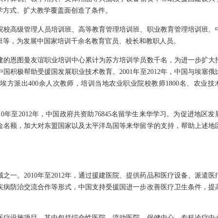
学方式、扩大教学覆盖面创造了条件。
校高级管理人员培训班、高等教育管理培训班、职业教育管理培训班、
班等，为发展中国家培训千余名教育官员、校长和教职人员。
的恩图曼友谊职业培训中心累计为苏方培训学员数千名，为进一步扩大
国积极帮助受援国发展职业技术教育。2001年至2012年，中国与埃塞俄
方派出400余人次教师，培训当地农业职业院校教师1800名、农业技
年至2012年，中国政府共资助76845名留学生来华学习。为促进地区发
金名额，加大对东盟国家以及太平洋岛国等来华留学的支持，帮助上述地
。2010年至2012年，通过援建医院、提供药品和医疗设备、派遣医
疾病防治交流合作等形式，中国支持受援国进一步改善医疗卫生条件，提
疗设施项目，其中包括综合性医院、流动医院、保健中心、专科诊疗中