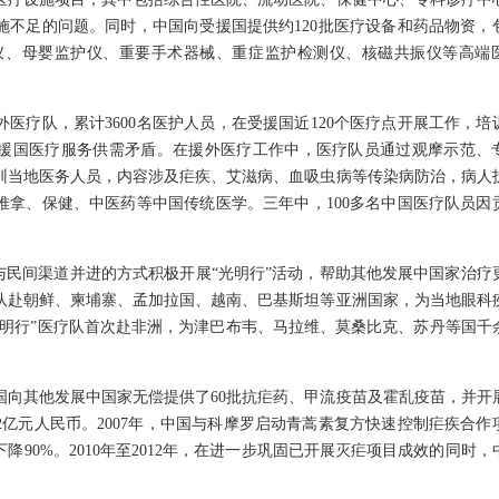
施不足的问题。同时，中国向受援国提供约120批医疗设备和药品物资，
仪、母婴监护仪、重要手术器械、重症监护检测仪、核磁共振仪等高端
。
疗队，累计3600名医护人员，在受援国近120个医疗点开展工作，培
援国医疗服务供需矛盾。在援外医疗工作中，医疗队员通过观摩示范、
训当地医务人员，内容涉及疟疾、艾滋病、血吸虫病等传染病防治，病人
推拿、保健、中医药等中国传统医学。三年中，100多名中国医疗队员因
民间渠道并进的方式积极开展“光明行”活动，帮助其他发展中国家治疗
疗队赴朝鲜、柬埔寨、孟加拉国、越南、巴基斯坦等亚洲国家，为当地眼科
国“光明行”医疗队首次赴非洲，为津巴布韦、马拉维、莫桑比克、苏丹等国千
其他发展中国家无偿提供了60批抗疟药、甲流疫苗及霍乱疫苗，并开
亿元人民币。2007年，中国与科摩罗启动青蒿素复方快速控制疟疾合作
90%。2010年至2012年，在进一步巩固已开展灭疟项目成效的同时，