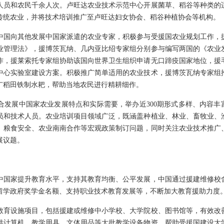
人员和农民千余人次。卢旺达农业技术示范中心开展菌草、稻谷等种类的
传统农业，并将技术培训推广至卢旺达妇女协会、稻谷种植协会等机构。
国向其他发展中国家派遣的农业专家，积极参与受援国农业规划工作，
业管理法》，援博茨瓦纳、几内亚比绍专家组分别参与编写两国的《农业
作，援莱索托专家组协助该国向世界卫生组织申请无口蹄疫国家地位，援
中心实验室建设方案。积极推广简单适用的农业技术，援博茨瓦纳专家组
广稻田铁制水耙，帮助当地农民进行精耕细作。
展中国家农业发展特点和实际需要，举办近300期形式多样、内容丰
官员和技术人员。农业培训项目领域广泛，既涵盖种植业、林业、畜牧业、
、粮食安全、农业南南合作等宏观政策制订问题，同时关注农业技术推广
展议题。
展中国家提升教育水平，支持其教育均衡、公平发展，中国通过援建维修校
留学政府奖学金名额、支持职业技术教育发展等，不断加大教育援助力度
育设施项目，包括援建或维修中小学校、大学院校、图书馆等，有效改
供计算机、教学用具、文体用品等大批教学设备物资，帮助受援国建设大