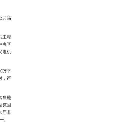
公共福
与工程
中央区
发电机
0万平
时，严
富当地
奈克国
8届非
一。