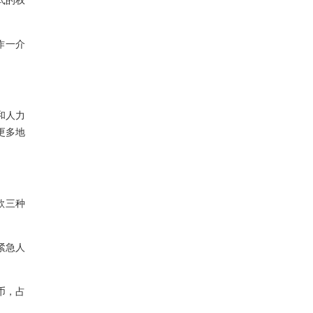
式的权
作一介
和人力
更多地
款三种
紧急人
币，占