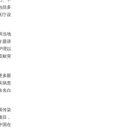
包括多
医疗设
训当地
专题讲
护理以
贡献突
更多眼
疾病患
余名白
展传染
项目，
中国在