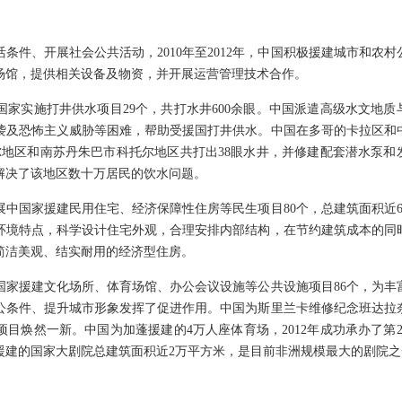
、开展社会公共活动，2010年至2012年，中国积极援建城市和农村
场馆，提供相关设备及物资，并开展运营管理技术合作。
实施打井供水项目29个，共打水井600余眼。中国派遣高级水文地质
袭及恐怖主义威胁等困难，帮助受援国打井供水。中国在多哥的卡拉区和
尔地区和南苏丹朱巴市科托尔地区共打出38眼水井，并修建配套潜水泵和
解决了该地区数十万居民的饮水问题。
国家援建民用住宅、经济保障性住房等民生项目80个，总建筑面积近6
环境特点，科学设计住宅外观，合理安排内部结构，在节约建筑成本的同
简洁美观、结实耐用的经济型住房。
援建文化场所、体育场馆、办公会议设施等公共设施项目86个，为丰
公条件、提升城市形象发挥了促进作用。中国为斯里兰卡维修纪念班达拉
项目焕然一新。中国为加蓬援建的4万人座体育场，2012年成功承办了第2
援建的国家大剧院总建筑面积近2万平方米，是目前非洲规模最大的剧院之