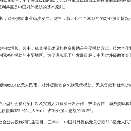
政治条件，不干涉受援国内政，充分尊重受援国自主选择发展道路和模
互利共赢是中国对外援助的基本原则。
对外援助事业稳步发展。这里，就2010年至2012年的对外援助情况
规模持续增长。其中，成套项目建设和物资援助是主要援助方式，技术合作
中国对外援助的主要地区。为促进实现千年发展目标，中国对外援助资金
金额为893.4亿元人民币。对外援助资金包括无偿援助、无息贷款和优惠贷
小型社会福利项目以及实施人力资源开发合作、技术合作、物资援助和
援助323.2亿元人民币，占对外援助总额的36.2%。
公共设施和民生项目。三年中，中国对外提供无息贷款72.6亿元人民