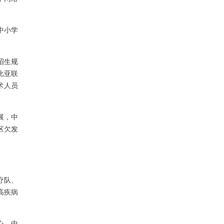
中小学
招生规
比亚联
术人员
展，中
区欠发
疗队、
高疾病
心、中