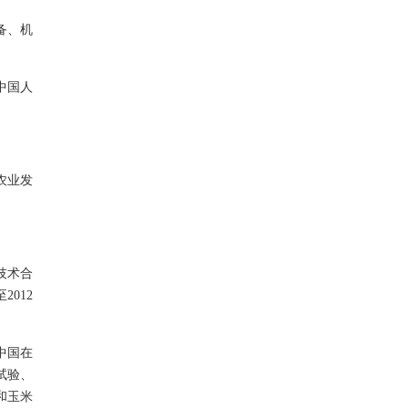
备、机
中国人
农业发
技术合
012
中国在
试验、
和玉米